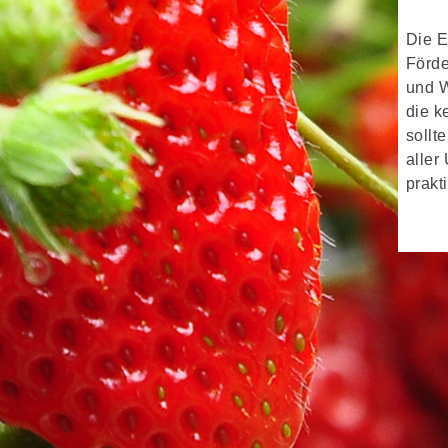
Die E
Förde
und W
die k
sollt
aller
prakt