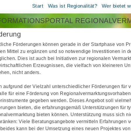
Start
Was ist Regionalität?
Wer bietet 
FORMATIONSPORTAL REGIONALVER
derung
tliche Förderungen können gerade in der Startphase von Pr
en Mittel zu ergänzen und so notwendige Investitionen in d
lichen. Dies ist auch bei Initiativen zur regionalen Vermar
irtschaftlichen Erzeugnissen, die vielfach von kleineren U
hen, nicht anders.
 aufgrund der Vielzahl unterschiedlicher Förderungen für 
alle für eine Förderung von Regionalvermarktungsvorhabe
rinstrumente gegeben werden. Dieses Angebot soll vielmeh
rungen bieten, die erfahrungsgemäß Unterstützungen für ty
nalvermarktung bieten können. Unterstützung muss sich nich
ränken: Viele Beratungsangebote vermitteln Erfahrungen v
 beides kann bei der Umsetzung eines neuen Projektes von