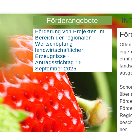
Förderangebote
IN
Förderung von Projekten im
För
Bereich der regionalen
Wertschöpfung
Öffen
landwirtschaftlicher
eigen
Erzeugnisse -
ermög
Antragsstichtag 15.
landw
September 2025
ausge
Schon
über 
Förde
Förde
Regio
besch
her –