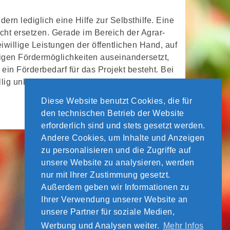
ern lediglich eine Hilfe zur Selbsthilfe. Eine
cht ersetzen. Gerade im Bereich der Agrar-
iwillige Leistungen der öffentlichen Hand, auf
tigen Fördermöglichkeiten auseinandersetzt,
ein Förderbedarf für das Projekt besteht. Bei
llig unbürokratische Förderung gibt es
Diese Website benutzt Cookies, die für
den technischen Betrieb der Website
erforderlich sind und stets gesetzt werden.
Andere Cookies, um Inhalte und Anzeigen
zu personalisieren und die Zugriffe auf
unsere Website zu analysieren, werden
nur mit Ihrer Zustimmung gesetzt.
Außerdem geben wir Informationen zu
Ihrer Verwendung unserer Website an
unsere Partner für soziale Medien,
Werbung und Analysen weiter.
Mehr Infos